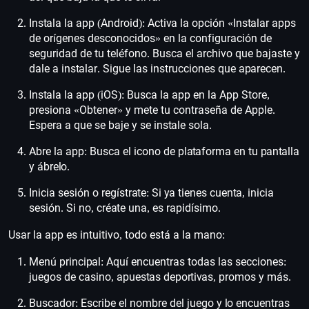
Instala la app (Android): Activa la opción «Instalar apps
de orígenes desconocidos» en la configuración de
seguridad de tu teléfono. Busca el archivo que bajaste y
dale a instalar. Sigue las instrucciones que aparecen.
Instala la app (iOS): Busca la app en la App Store,
presiona «Obtener» y mete tu contraseña de Apple.
Espera a que se baje y se instale sola.
Abre la app: Busca el icono de plataforma en tu pantalla
y ábrelo.
Inicia sesión o regístrate: Si ya tienes cuenta, inicia
sesión. Si no, créate una, es rapidísimo.
Usar la app es intuitivo, todo está a la mano:
Menú principal: Aquí encuentras todas las secciones:
juegos de casino, apuestas deportivas, promos y más.
Buscador: Escribe el nombre del juego y lo encuentras