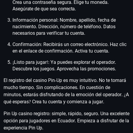
Crea una contraseña segura. Elige tu moneda.
Asegúrate de que sea correcta.
Información personal: Nombre, apellido, fecha de
nacimiento. Dirección, número de teléfono. Datos
necesarios para verificar tu cuenta.
Confirmación: Recibirás un correo electrónico. Haz clic
en el enlace de confirmación. Activa tu cuenta.
¡Listo para jugar!: Ya puedes explorar el operador.
Descubre los juegos. Aprovecha las promociones.
El registro del casino Pin-Up es muy intuitivo. No te tomará
mucho tiempo. Sin complicaciones. En cuestión de
minutos, estarás disfrutando de la emoción del operador. ¿A
qué esperas? Crea tu cuenta y comienza a jugar.
Pin Up casino registro: simple, rápido, seguro. Una excelente
opción para jugadores en Ecuador. Empieza a disfrutar de la
experiencia Pin Up.