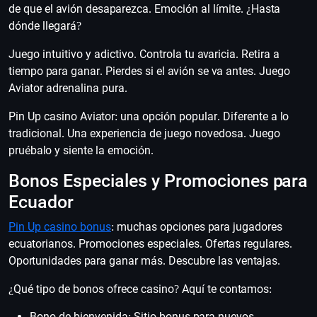
de que el avión desaparezca. Emoción al límite. ¿Hasta
dónde llegará?
Juego intuitivo y adictivo. Controla tu avaricia. Retira a
tiempo para ganar. Pierdes si el avión se va antes. Juego
Aviator adrenalina pura.
Pin Up casino Aviator: una opción popular. Diferente a lo
tradicional. Una experiencia de juego novedosa. Juego
pruébalo y siente la emoción.
Bonos Especiales y Promociones para
Ecuador
Pin Up casino bonus
: muchas opciones para jugadores
ecuatorianos. Promociones especiales. Ofertas regulares.
Oportunidades para ganar más. Descubre las ventajas.
¿Qué tipo de bonos ofrece casino? Aquí te contamos:
Bono de bienvenida: Sitio bonus para nuevos