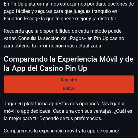
En PinUp plataforma, nos esforzamos por darte opciones de
pago fáciles y seguras para que juegues tranquilo en
Ecuador. Escoge la que te quede mejor y ¡a disfrutar!
Recuerda que la disponibilidad de cada método puede
variar. Consulta la sección de «Pagos» en Pin-Up casino
para obtener la información más actualizada.
Comparando la Experiencia Móvil y de
la App del Casino Pin Up
Registro
Entrar
Jugar en plataforma apuestas dos opciones. Navegador
móvil o app dedicada. Cada una con sus ventajas. ¿Cuál es
la mejor para ti? Depende de tus preferencias.
Comparemos la experiencia móvil y la app de casino: