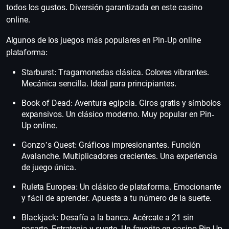
todos los gustos. Diversión garantizada en este casino
online.
Algunos de los juegos más populares en Pin-Up online
plataforma:
Starburst: Tragamonedas clásica. Colores vibrantes.
Mecánica sencilla. Ideal para principiantes.
Book of Dead: Aventura egipcia. Giros gratis y símbolos
expansivos. Un clásico moderno. Muy popular en Pin-
Up online.
Gonzo’s Quest: Gráficos impresionantes. Función
Avalanche. Multiplicadores crecientes. Una experiencia
de juego única.
Ruleta Europea: Un clásico de plataforma. Emocionante
y fácil de aprender. Apuesta a tu número de la suerte.
Blackjack: Desafía a la banca. Acércate a 21 sin
pasarte. Estrategia y suerte. Un favorito en casino Pin Up