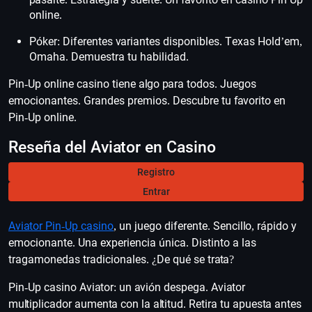
online.
Póker: Diferentes variantes disponibles. Texas Hold’em,
Omaha. Demuestra tu habilidad.
Pin-Up online casino tiene algo para todos. Juegos
emocionantes. Grandes premios. Descubre tu favorito en
Pin-Up online.
Reseña del Aviator en Casino
Registro
Entrar
Aviator Pin-Up casino
, un juego diferente. Sencillo, rápido y
emocionante. Una experiencia única. Distinto a las
tragamonedas tradicionales. ¿De qué se trata?
Pin-Up casino Aviator: un avión despega. Aviator
multiplicador aumenta con la altitud. Retira tu apuesta antes