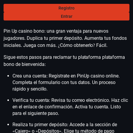
Registro
Entrar
Pin Up casino bono: una gran ventaja para nuevos
jugadores. Duplica tu primer depósito. Aumenta tus fondos
iniciales. Juega con más. ¿Cómo obtenerlo? Fácil.
Sigue estos pasos para reclamar tu plataforma plataforma
bono de bienvenida:
Crea una cuenta: Regístrate en PinUp casino online.
Completa el formulario con tus datos. Un proceso
rápido y sencillo.
Verifica tu cuenta: Revisa tu correo electrónico. Haz clic
en el enlace de confirmación. Activa tu cuenta. Listo
para el siguiente paso.
Realiza tu primer depósito: Accede a la sección de
«Cajero» o «Depósitos». Elige tu método de pago