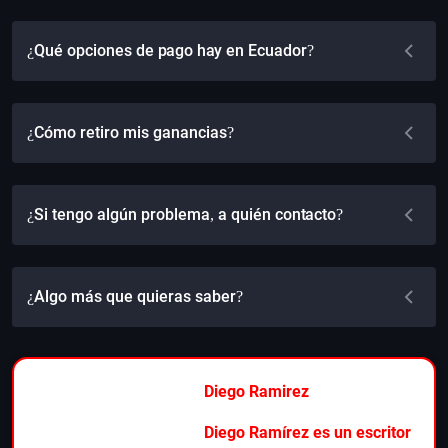
¿Qué opciones de pago hay en Ecuador?
¿Cómo retiro mis ganancias?
¿Si tengo algún problema, a quién contacto?
¿Algo más que quieras saber?
Diego Ramirez
Diego Ramírez es un escritor