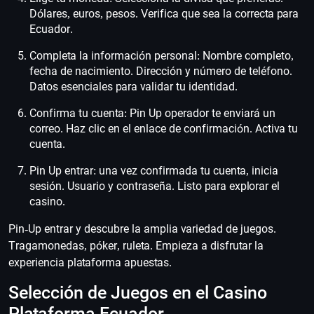
Dólares, euros, pesos. Verifica que sea la correcta para
Ecuador.
Completa la información personal: Nombre completo,
fecha de nacimiento. Dirección y número de teléfono.
Datos esenciales para validar tu identidad.
Confirma tu cuenta: Pin Up operador te enviará un
correo. Haz clic en el enlace de confirmación. Activa tu
cuenta.
Pin Up entrar: una vez confirmada tu cuenta, inicia
sesión. Usuario y contraseña. Listo para explorar el
casino.
Pin-Up entrar y descubre la amplia variedad de juegos.
Tragamonedas, póker, ruleta. Empieza a disfrutar la
experiencia plataforma apuestas.
Selección de Juegos en el Casino
Plataforma Ecuador