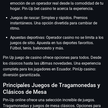
emoción de un operador real desde la comodidad de tu
hogar. Pin-Up bet casino te acerca la experiencia.
Juegos de rascar: Simples y rápidos. Premios
instantáneos. Una opción divertida para cambiar de
ritmo.
Apuestas deportivas: Operador casino no se limita a los
juegos de sitio. Apuesta en tus deportes favoritos.
Fútbol, tenis, baloncesto y más.
Pin Up juego de casino ofrece opciones para todos. Desde
los clásicos hasta las últimas novedades. Una experiencia
completa para los jugadores en Ecuador. PinUp casino:
diversión garantizada.
Principales Juegos de Tragamonedas y
Clásicos de Mesa
Pin-Up online ofrece una selección increíble de juegos.
Tragamonedas y juegos de mesa clásicos. Opciones para